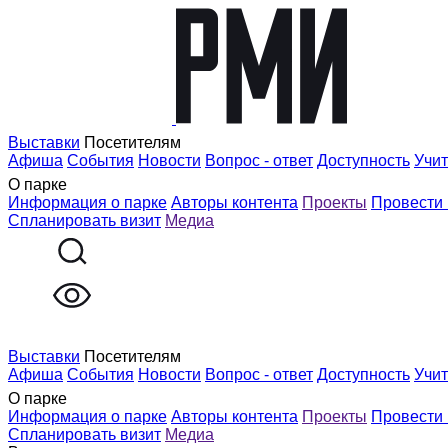
Выставки
Посетителям
Афиша
События
Новости
Вопрос - ответ
Доступность
Учи
О парке
Информация о парке
Авторы контента
Проекты
Провести
Спланировать визит
Медиа
Выставки
Посетителям
Афиша
События
Новости
Вопрос - ответ
Доступность
Учи
О парке
Информация о парке
Авторы контента
Проекты
Провести
Спланировать визит
Медиа