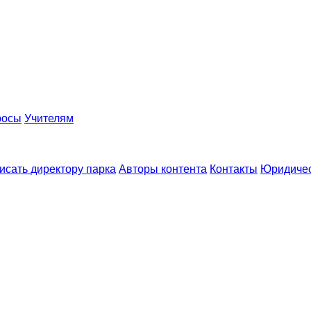
ция, посвященная героям Специальной Военной операции
росы
Учителям
исать директору парка
Авторы контента
Контакты
Юридиче