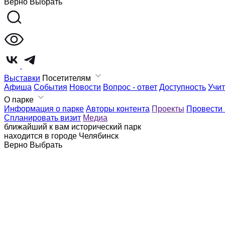
Верно
Выбрать
Выставки
Посетителям
Афиша
События
Новости
Вопрос - ответ
Доступность
Учи
О парке
Информация о парке
Авторы контента
Проекты
Провести
Спланировать визит
Медиа
ближайший к вам исторический парк
находится в городе
Челябинск
Верно
Выбрать