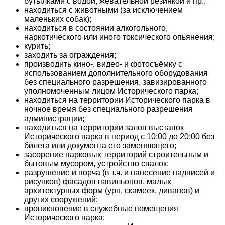
бутылками с водой, жевательной резинкой и пр.;
находиться с животными (за исключением
маленьких собак);
находиться в состоянии алкогольного,
наркотического или иного токсического опьянения;
курить;
заходить за ограждения;
производить кино-, видео- и фотосъёмку с
использованием дополнительного оборудования
без специального разрешения, завизированного
уполномоченным лицом Исторического парка;
находиться на территории Исторического парка в
ночное время без специального разрешения
администрации;
находиться на территории залов выставок
Исторического парка в период с 10:00 до 20:00 без
билета или документа его заменяющего;
засорение парковых территорий строительным и
бытовым мусором, устройство свалок;
разрушение и порча (в т.ч. и нанесение надписей и
рисунков) фасадов павильонов, малых
архитектурных форм (урн, скамеек, диванов) и
других сооружений;
проникновение в служебные помещения
Исторического парка;