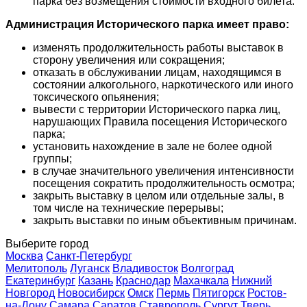
парка без возмещения стоимости входного билета.
Администрация Исторического парка имеет право:
изменять продолжительность работы выставок в
сторону увеличения или сокращения;
отказать в обслуживании лицам, находящимся в
состоянии алкогольного, наркотического или иного
токсического опьянения;
вывести с территории Исторического парка лиц,
нарушающих Правила посещения Исторического
парка;
установить нахождение в зале не более одной
группы;
в случае значительного увеличения интенсивности
посещения сократить продолжительность осмотра;
закрыть выставку в целом или отдельные залы, в
том числе на технические перерывы;
закрыть выставки по иным объективным причинам.
Выберите город
Москва
Санкт-Петербург
Мелитополь
Луганск
Владивосток
Волгоград
Екатеринбург
Казань
Краснодар
Махачкала
Нижний
Новгород
Новосибирск
Омск
Пермь
Пятигорск
Ростов-
на-Дону
Самара
Саратов
Ставрополь
Сургут
Тверь